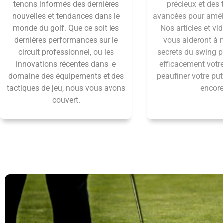
tenons informés des dernières
précieux et des
nouvelles et tendances dans le
avancées pour améli
monde du golf. Que ce soit les
Nos articles et vid
dernières performances sur le
vous aideront à m
circuit professionnel, ou les
secrets du swing pa
innovations récentes dans le
efficacement votr
domaine des équipements et des
peaufiner votre putt
tactiques de jeu, nous vous avons
encore
couvert.