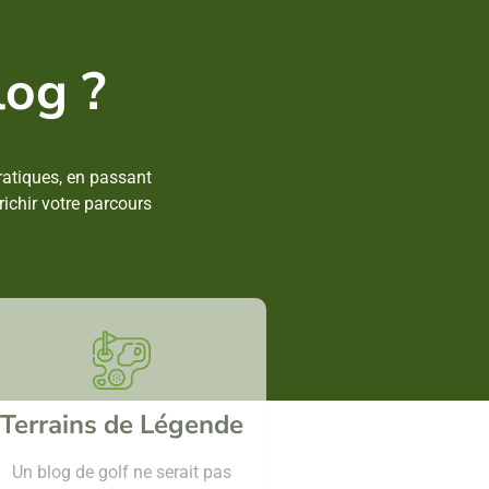
log ?
ratiques, en passant
ichir votre parcours
Terrains de Légende
Un blog de golf ne serait pas