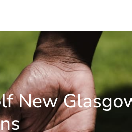
lf New Glasgow
ans